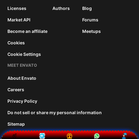
Licenses
Authors
Blog
Market API
Forums
Become an affiliate
Meetups
Cookies
Cookie Settings
MEET ENVATO
About Envato
Careers
Privacy Policy
Do not sell or share my personal information
Sitemap