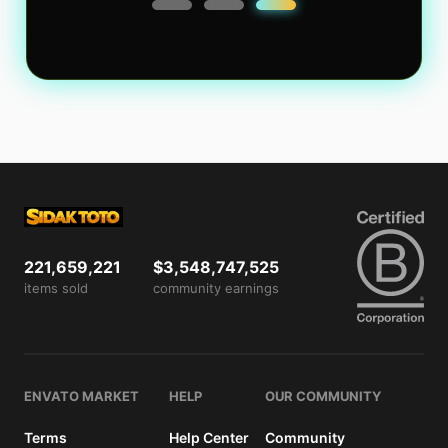
221,659,221
$3,548,747,525
items sold
community earnings
ENVATO MARKET
HELP
OUR COMMUNITY
Terms
Help Center
Community